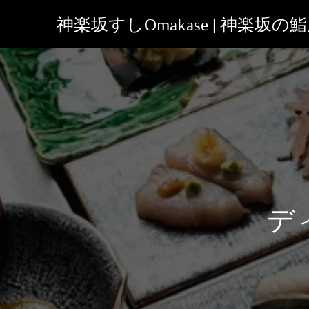
神楽坂すしOmakase | 神楽坂の
デ