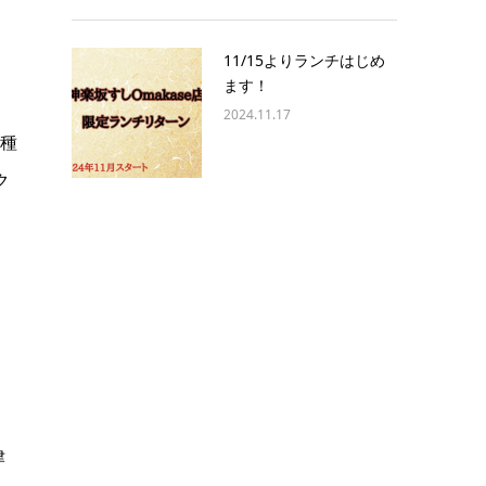
11/15よりランチはじめ
ます！
2024.11.17
6種
ク
津