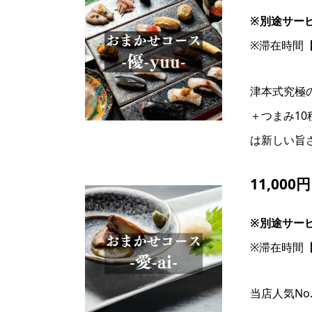
※別途サー
※滞在時間
津本式究極
＋つまみ1
は新しい旨
11,000
※別途サー
※滞在時間
当店人気No