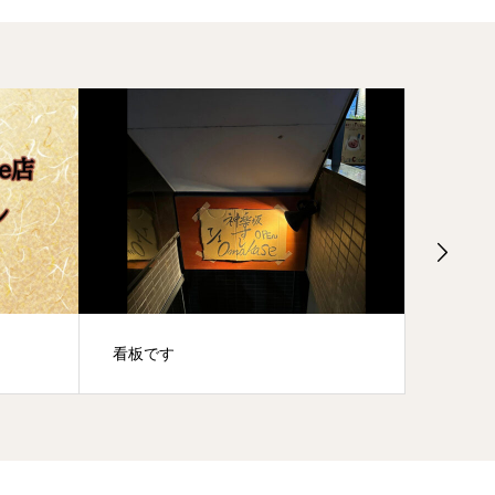
看板です
テーブ