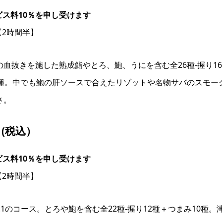
ビス料10％を申し受けます
【2時間半】
の血抜きを施した熟成鮨やとろ、鮑、うにを含む全26種-握り1
0種。中でも鮑の肝ソースで合えたリゾットや名物サバのスモー
さ。
円 (税込）
ビス料10％を申し受けます
【2時間半】
.1のコース。とろや鮑を含む全22種-握り12種＋つまみ10種。