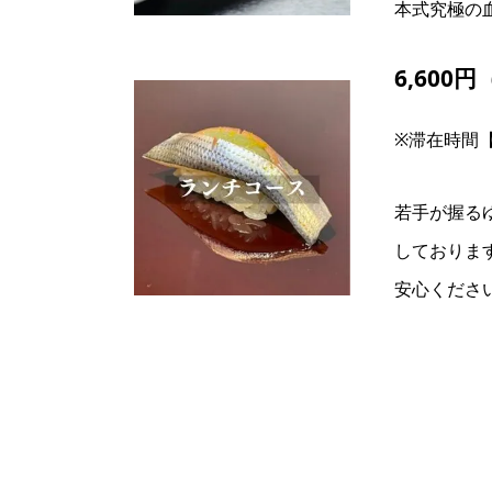
本式究極の
6,600円
※滞在時間【
若手が握る
しておりま
安心くださ